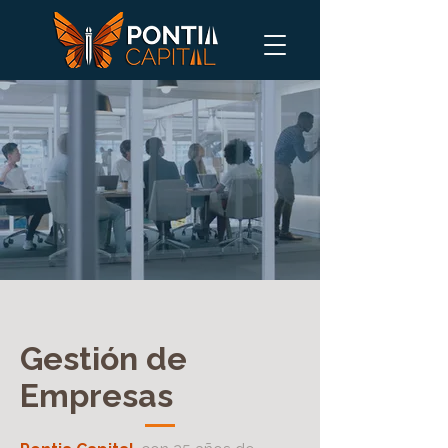
Gestión de
Empresas