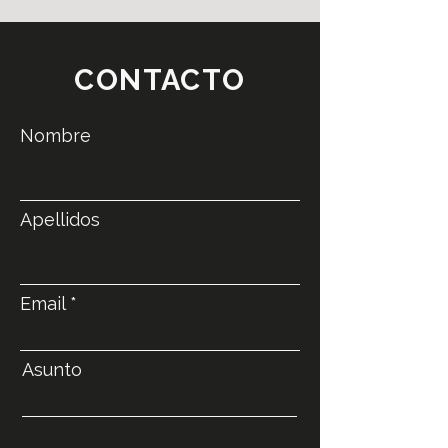
CONTACTO
Nombre
Apellidos
Email
Asunto